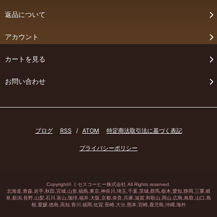
返品について
アカウント
カートを見る
お問い合わせ
ブログ
RSS
/
ATOM
特定商法取引法に基づく表記
プライバシーポリシー
Copyright©
ミセスコーヒー株式会社
All Rights reserved.
北海道,青森,岩手,秋田,宮城,山形,福島,東京,神奈川,埼玉,千葉,茨城,群馬,栃木,愛知,静岡,三重,岐
阜,
新潟
,長野,山梨,石川,
富山
,
珈琲
,福井,大阪,京都,奈良,兵庫,滋賀,和歌山,岡山,広島,鳥取,山口,島
根,愛媛,徳島,高知,香川,福岡,佐賀,長崎,大分,熊本,宮崎,鹿児島,沖縄,海外