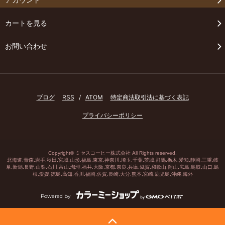
カートを見る
お問い合わせ
ブログ
RSS
/
ATOM
特定商法取引法に基づく表記
プライバシーポリシー
Copyright©
ミセスコーヒー株式会社
All Rights reserved.
北海道,青森,岩手,秋田,宮城,山形,福島,東京,神奈川,埼玉,千葉,茨城,群馬,栃木,愛知,静岡,三重,岐
阜,
新潟
,長野,山梨,石川,
富山
,
珈琲
,福井,大阪,京都,奈良,兵庫,滋賀,和歌山,岡山,広島,鳥取,山口,島
根,愛媛,徳島,高知,香川,福岡,佐賀,長崎,大分,熊本,宮崎,鹿児島,沖縄,海外
Powered by