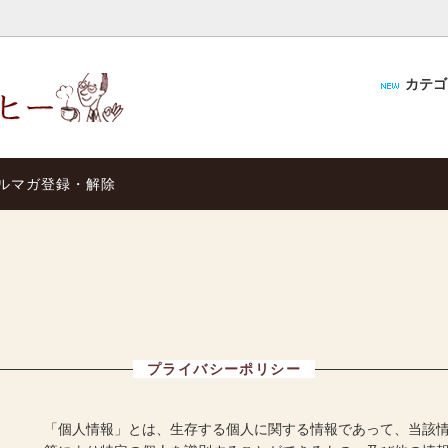
カテ
アムクローバー
ーのオススメ
初めての方へ
特撰ギフト
ご質問と回答
ルマガ登録・解除
ン＆ＳＮＳ
ストレートコーヒー
ＦＣご案内
ー メーカー
エスプレッソマシン
プライバシーポリシー
「個人情報」とは、生存する個人に関する情報であって、当該