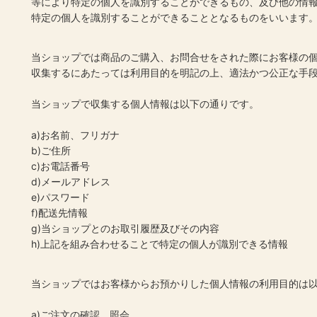
等により特定の個人を識別することができるもの、及び他の情
特定の個人を識別することができることとなるものをいいます
当ショップでは商品のご購入、お問合せをされた際にお客様の
収集するにあたっては利用目的を明記の上、適法かつ公正な手
当ショップで収集する個人情報は以下の通りです。
a)お名前、フリガナ
b)ご住所
c)お電話番号
d)メールアドレス
e)パスワード
f)配送先情報
g)当ショップとのお取引履歴及びその内容
h)上記を組み合わせることで特定の個人が識別できる情報
当ショップではお客様からお預かりした個人情報の利用目的は
a)ご注文の確認、照会