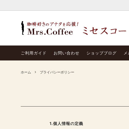
福袋セール
今週の特選情報
お店の紹介
プレミ
マスタ
ご挨拶
ご利用ガイド
お問い合わせ
ショップブログ
メ
業務店コーヒー
一徹の焙煎士の講義
生 豆
マガジ
コーヒー ミル
コーヒ
ホーム
プライバシーポリシー
焙煎機
1.個人情報の定義