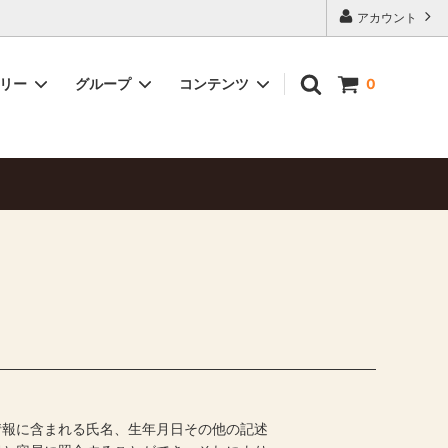
アカウント
ゴリー
グループ
コンテンツ
0
オフィスコーヒー
お客様の声
ブレンドコーヒー
Welcome to Mrs-coffee
ペーパー・フレッシュ
情報に含まれる氏名、生年月日その他の記述