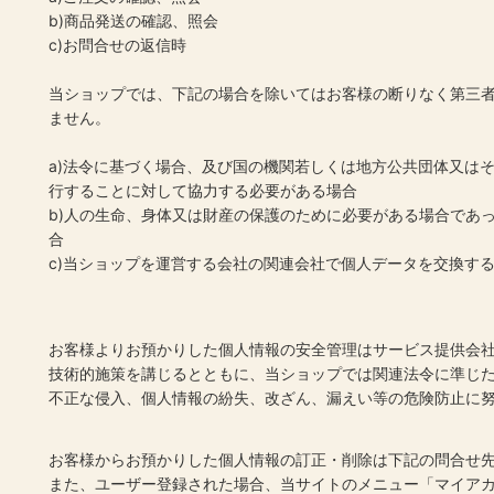
b)商品発送の確認、照会
c)お問合せの返信時
当ショップでは、下記の場合を除いてはお客様の断りなく第三
ません。
a)法令に基づく場合、及び国の機関若しくは地方公共団体又は
行することに対して協力する必要がある場合
b)人の生命、身体又は財産の保護のために必要がある場合であ
合
c)当ショップを運営する会社の関連会社で個人データを交換す
お客様よりお預かりした個人情報の安全管理はサービス提供会
技術的施策を講じるとともに、当ショップでは関連法令に準じ
不正な侵入、個人情報の紛失、改ざん、漏えい等の危険防止に
お客様からお預かりした個人情報の訂正・削除は下記の問合せ
また、ユーザー登録された場合、当サイトのメニュー「マイア