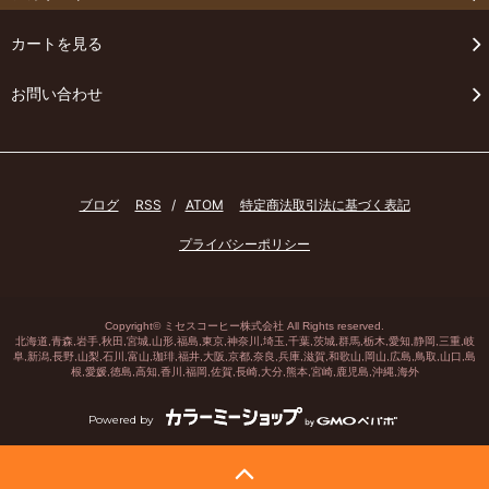
カートを見る
お問い合わせ
ブログ
RSS
/
ATOM
特定商法取引法に基づく表記
プライバシーポリシー
Copyright©
ミセスコーヒー株式会社
All Rights reserved.
北海道,青森,岩手,秋田,宮城,山形,福島,東京,神奈川,埼玉,千葉,茨城,群馬,栃木,愛知,静岡,三重,岐
阜,
新潟
,長野,山梨,石川,
富山
,
珈琲
,福井,大阪,京都,奈良,兵庫,滋賀,和歌山,岡山,広島,鳥取,山口,島
根,愛媛,徳島,高知,香川,福岡,佐賀,長崎,大分,熊本,宮崎,鹿児島,沖縄,海外
Powered by