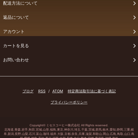
配送方法について
返品について
アカウント
カートを見る
お問い合わせ
ブログ
RSS
/
ATOM
特定商法取引法に基づく表記
プライバシーポリシー
Copyright©
ミセスコーヒー株式会社
All Rights reserved.
北海道,青森,岩手,秋田,宮城,山形,福島,東京,神奈川,埼玉,千葉,茨城,群馬,栃木,愛知,静岡,三重,岐
阜,
新潟
,長野,山梨,石川,
富山
,
珈琲
,福井,大阪,京都,奈良,兵庫,滋賀,和歌山,岡山,広島,鳥取,山口,島